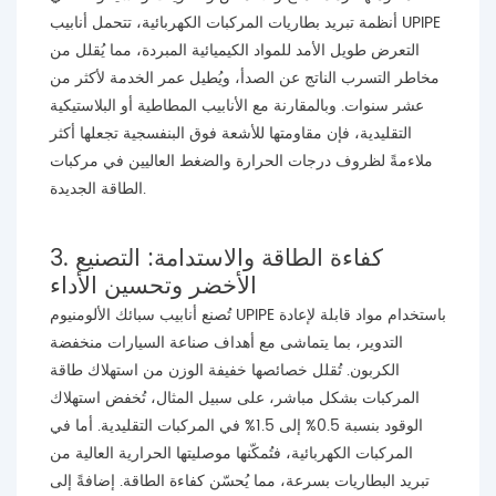
أنظمة تبريد بطاريات المركبات الكهربائية، تتحمل أنابيب UPIPE
التعرض طويل الأمد للمواد الكيميائية المبردة، مما يُقلل من
مخاطر التسرب الناتج عن الصدأ، ويُطيل عمر الخدمة لأكثر من
عشر سنوات. وبالمقارنة مع الأنابيب المطاطية أو البلاستيكية
التقليدية، فإن مقاومتها للأشعة فوق البنفسجية تجعلها أكثر
ملاءمةً لظروف درجات الحرارة والضغط العاليين في مركبات
الطاقة الجديدة.
3. كفاءة الطاقة والاستدامة: التصنيع
الأخضر وتحسين الأداء
تُصنع أنابيب سبائك الألومنيوم UPIPE باستخدام مواد قابلة لإعادة
التدوير، بما يتماشى مع أهداف صناعة السيارات منخفضة
الكربون. تُقلل خصائصها خفيفة الوزن من استهلاك طاقة
المركبات بشكل مباشر، على سبيل المثال، تُخفض استهلاك
الوقود بنسبة 0.5% إلى 1.5% في المركبات التقليدية. أما في
المركبات الكهربائية، فتُمكّنها موصليتها الحرارية العالية من
تبريد البطاريات بسرعة، مما يُحسّن كفاءة الطاقة. إضافةً إلى