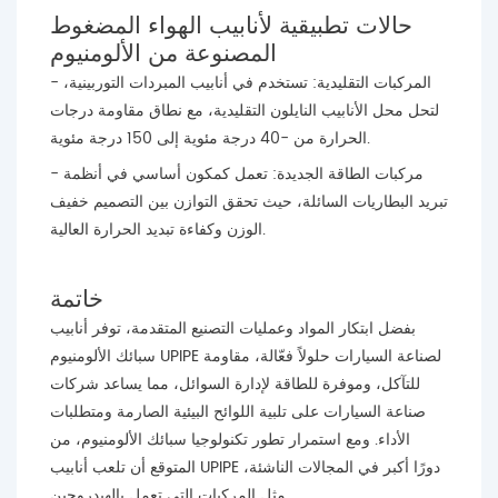
حالات تطبيقية لأنابيب الهواء المضغوط
المصنوعة من الألومنيوم
- المركبات التقليدية: تستخدم في أنابيب المبردات التوربينية،
لتحل محل الأنابيب النايلون التقليدية، مع نطاق مقاومة درجات
الحرارة من -40 درجة مئوية إلى 150 درجة مئوية.
- مركبات الطاقة الجديدة: تعمل كمكون أساسي في أنظمة
تبريد البطاريات السائلة، حيث تحقق التوازن بين التصميم خفيف
الوزن وكفاءة تبديد الحرارة العالية.
خاتمة
بفضل ابتكار المواد وعمليات التصنيع المتقدمة، توفر أنابيب
سبائك الألومنيوم UPIPE لصناعة السيارات حلولاً فعّالة، مقاومة
للتآكل، وموفرة للطاقة لإدارة السوائل، مما يساعد شركات
صناعة السيارات على تلبية اللوائح البيئية الصارمة ومتطلبات
الأداء. ومع استمرار تطور تكنولوجيا سبائك الألومنيوم، من
المتوقع أن تلعب أنابيب UPIPE دورًا أكبر في المجالات الناشئة،
مثل المركبات التي تعمل بالهيدروجين.