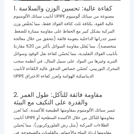
1. كفاءة عالية: تحسين الوزن والسلاسة
أنابيب سبائك الألومنيوم UPIPE مصنوعة من سبائك ألومنيوم
عالية القوة، بكثافة ثلث كثافة الفولاذ فقط، مما يُخفّض وزن
المركبة بشكل كبير مع الحفاظ على مقاومة ممتازة للضغط.
تتميز جدرانها الداخلية بنعومة فائقة (تتحقق من خلال معالجة
متخصصة)، مما يُقلل مقاومة السوائل بأكثر من 20% مقارنةً
بأنابيب الفولاذ التقليدية، مما يُحسّن كفاءة نقل الوقود وسوائل
التبريد وغيرها من المواد. على سبيل المثال، في أنظمة سحب
المحرك التوربيني، تُحسّن خصائص التدفق عالية الكفاءة لأنابيب
UPIPE الديناميكية الهوائية وتُعزز كفاءة الاحتراق.
2. مقاومة فائقة للتآكل: طول العمر
والقدرة على التكيف مع البيئة
تتميز سبائك الألومنيوم بمقاومتها الطبيعية للأكسدة، كما تُعزز
أنابيب UPIPE مقاومتها للتآكل من خلال الأكسدة السطحية أو
الطلاءات المركبة (مثل رش الفلوروكربون)، مما يُحسّن
مقاومتها لرذاذ الملح والأحماض والقلويات والشيخوخة. في