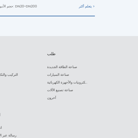
يتعلم أكثر >
حجم الأنبوب: DN20~DN200
طلب
صناعة الطاقة الجديدة
صناعة السيارات
التركيب والتكن
صناعة الإلكترونيات والأجهزة الكهربائية
صناعة تصنيع الآلات
آحرون
ا
ات
رسالة عبر ال