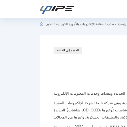
رئيسية
>
طلب
>
صناعة الإلكترونيات والأجهزة الكهربائية
>
العودة إلى القائمة
الجديدة ومعدات وخدمات المعلومات الإلكترونية
ونيات الصينية (CEC)، متخصصة في البحث والتطوير وتصنيع تقنيات العرض
الجديدة (شاشات LCD، OLED، وغيرها) ومعدات المعلومات الإلكترونية (الاتصالات، الأتمتة الصناعية، حلول المدن الذكية). قادت الشركة مشروع وادي شاشات LCD في نانجينغ،