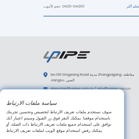
حجم الأنبوب: DN20~DN200
No.106 Dingxiang Road مدينة Zhangjiagang، مقاطعة
Jiangsu، الصين
diana.tao@upipe.com.cn
/
info@upipe.com.cn
+86 13773239813
سياسة ملفات الارتباط
+86 13773239813
سوف نستخدم ملفات تعريف الارتباط لتخصيص وتحسين تجربتك
تابعنا
باستخدام موقعنا. يمكنك النقر فوق زر القبول وسيتم اعتبار أنك
توافق على استخدام جميع ملفات تعريف الارتباط ذات الصلة، أو
يمكنك رفض استخدام موقع الويب لملفات تعريف الارتباط.