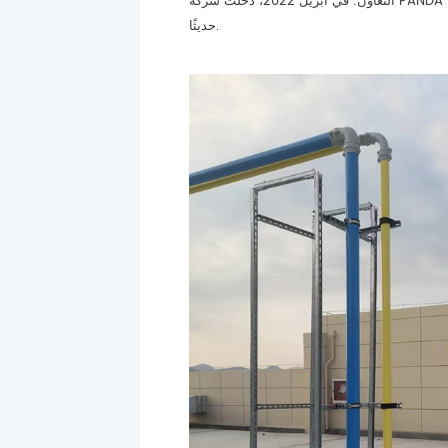
التعاون: في أبريل 2022، دخلت شركة PANDA في شراكة مع شركة UPIPE لتثبيت أنابيب الهواء المضغوط المصنوعة من الألومنيوم (DN25-DN100) لمنشأة الإنتاج التي تم بناؤها
حديثًا.