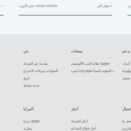
يتعلم أكثر >
حجم الأنبوب: DN20~DN200
يتعلم أكثر >
يدعم
منتجات
عن
أدوات
نظام أنابيب الألومنيوم Upipe
مقدمة عن الشركة
ولوجيا
أنبوب Liq-pipe المصنوع من الفولاذ المقاوم للصدأ
الشهادات وبراءات الاختراع
تحميل
تاريخ
خدمة شاملة
تصال
أخبار
المزايا
صل بنا
أخبار الشركة
مزايا Upipe
إنترنت
أخبار قطاع الصناعة
مقارنة