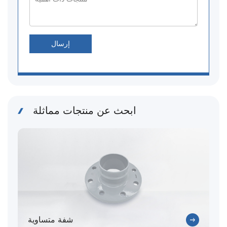
إرسال
ابحث عن منتجات مماثلة
شفة متساوية