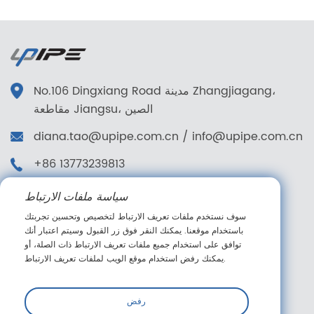
No.106 Dingxiang Road مدينة Zhangjiagang،
مقاطعة Jiangsu، الصين
diana.tao@upipe.com.cn
/
info@upipe.com.cn
+86 13773239813
+86 13773239813
سياسة ملفات الارتباط
تابعنا
سوف نستخدم ملفات تعريف الارتباط لتخصيص وتحسين تجربتك
باستخدام موقعنا. يمكنك النقر فوق زر القبول وسيتم اعتبار أنك
توافق على استخدام جميع ملفات تعريف الارتباط ذات الصلة، أو
يمكنك رفض استخدام موقع الويب لملفات تعريف الارتباط.
رسالة عبر الإنترنت
رفض