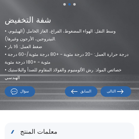
شفة التخفيض
• وسط النقل: الهواء المضغوط، الفراغ، الغاز الخامل (الهيليوم،
النيتروجين، الأرجون وغيرها).
• ضغط العمل: 16 بار
• درجة حرارة العمل: -20 درجة مئوية ~ +80 درجة مئوية/-60 درجة
مئوية ~ +180 درجة مئوية
• خصائص المواد: رش الألومنيوم والفولاذ المقاوم للصدأ والبلاستيك
الهندسي
التالى
السابق
سؤال
معلمات المنتج